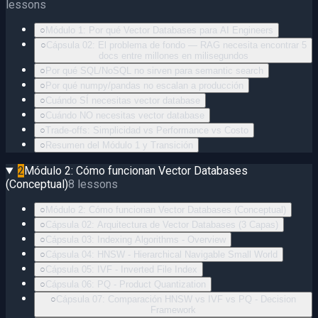
lessons
○
Módulo 1: Por qué Vector Databases para AI Engineers
○
Cápsula 02: El problema de fondo — RAG necesita encontrar 5
docs entre millones en milisegundos
○
Por qué SQL/NoSQL no sirven para semantic search
○
Por qué numpy/pandas no escalan a producción
○
Cuándo SÍ necesitas vector database
○
Cuándo NO necesitas vector database
○
Trade-offs: Simplicidad vs Performance vs Costo
○
Resumen del Módulo 1 y Transición
2
Módulo 2: Cómo funcionan Vector Databases
(Conceptual)
8
lessons
○
Módulo 2: Cómo funcionan Vector Databases (Conceptual)
○
Cápsula 02: Arquitectura de Vector Databases (3 Capas)
○
Cápsula 03: Indexing Algorithms - Overview
○
Cápsula 04: HNSW - Hierarchical Navigable Small World
○
Cápsula 05: IVF - Inverted File Index
○
Cápsula 06: PQ - Product Quantization
○
Cápsula 07: Comparación HNSW vs IVF vs PQ - Decision
Framework