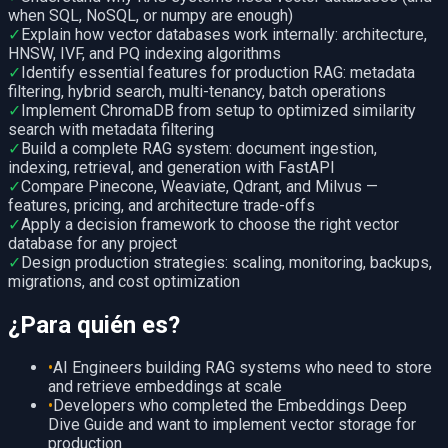
when SQL, NoSQL, or numpy are enough)
✓
Explain how vector databases work internally: architecture,
HNSW, IVF, and PQ indexing algorithms
✓
Identify essential features for production RAG: metadata
filtering, hybrid search, multi-tenancy, batch operations
✓
Implement ChromaDB from setup to optimized similarity
search with metadata filtering
✓
Build a complete RAG system: document ingestion,
indexing, retrieval, and generation with FastAPI
✓
Compare Pinecone, Weaviate, Qdrant, and Milvus —
features, pricing, and architecture trade-offs
✓
Apply a decision framework to choose the right vector
database for any project
✓
Design production strategies: scaling, monitoring, backups,
migrations, and cost optimization
¿Para quién es?
•
AI Engineers building RAG systems who need to store
and retrieve embeddings at scale
•
Developers who completed the Embeddings Deep
Dive Guide and want to implement vector storage for
production