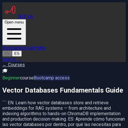
NIEVA
Open menu
Bootcamps
Club
Paths
EN
ES
Sign in
→
← Courses
🎓
Beginner
course
Bootcamp access
Vector Databases Fundamentals Guide
``` EN: Learn how vector databases store and retrieve
embeddings for RAG systems — from architecture and
indexing algorithms to hands-on ChromaDB implementation
and production decision-making. ES: Aprende cómo funcionan
las vector databases por dentro, por qué las necesitas para