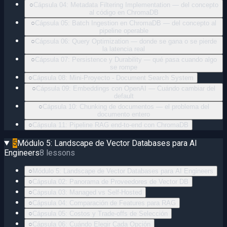
○
Cápsula 04: Metadata Filtering Implementation — del concepto
al código en ChromaDB
○
Cápsula 05: Batch Ingestion en ChromaDB — del concepto al
pipeline operable
○
Cápsula 06: Query Optimization — donde se gana o se pierde
la latencia real
○
Cápsula 07: Persistence y Durability — qué pasa cuando algo
se rompe
○
Cápsula 08: Mini-Proyecto - Document Search System
○
Cápsula 09: Embeddings con OpenAI — Cuándo cambiar del
default
○
Cápsula 10: Chunking de documentos — el problema del
documento entero
○
Cápsula 11: Pipeline RAG end-to-end con ChromaDB
5
Módulo 5: Landscape de Vector Databases para AI
Engineers
8
lessons
○
Módulo 5: Landscape de Vector Databases para AI Engineers
○
Cápsula 02: Panorama de Proveedores de Vector DB
○
Cápsula 03: Managed vs Self-Hosted
○
Cápsula 04: Comparación de Features para RAG
○
Cápsula 05: Costos y Trade-offs de Selección
○
Cápsula 06: Cuándo Elegir Cada Opción