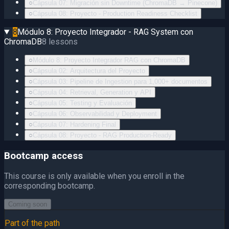
○
Cápsula 07: Migración sin Downtime (ChromaDB → Pinecone)
○
Cápsula 08: Proyecto - Production Readiness Checklist
8
Módulo 8: Proyecto Integrador - RAG System con
ChromaDB
8
lessons
○
Módulo 8: Proyecto Integrador RAG con ChromaDB
○
Cápsula 02: Arquitectura del Proyecto
○
Cápsula 03: Pipeline de Ingestion para 1,000+ documentos
○
Cápsula 04: Retrieval, Generation y API
○
Cápsula 05: Testing y Evaluación
○
Cápsula 06: Observabilidad y Deployment
○
Cápsula 07: Hardening Final
○
Cápsula 08: Proyecto - RAG Production-Ready
Bootcamp access
This course is only available when you enroll in the
corresponding bootcamp.
Coming soon
Part of the path