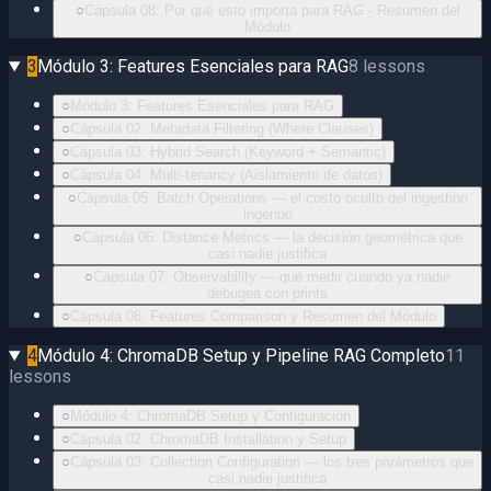
○
Cápsula 08: Por qué esto importa para RAG - Resumen del
Módulo
3
Módulo 3: Features Esenciales para RAG
8
lessons
○
Módulo 3: Features Esenciales para RAG
○
Cápsula 02: Metadata Filtering (Where Clauses)
○
Cápsula 03: Hybrid Search (Keyword + Semantic)
○
Cápsula 04: Multi-tenancy (Aislamiento de datos)
○
Cápsula 05: Batch Operations — el costo oculto del ingestion
ingenuo
○
Cápsula 06: Distance Metrics — la decisión geométrica que
casi nadie justifica
○
Cápsula 07: Observability — qué medir cuando ya nadie
debugea con prints
○
Cápsula 08: Features Comparison y Resumen del Módulo
4
Módulo 4: ChromaDB Setup y Pipeline RAG Completo
11
lessons
○
Módulo 4: ChromaDB Setup y Configuración
○
Cápsula 02: ChromaDB Installation y Setup
○
Cápsula 03: Collection Configuration — los tres parámetros que
casi nadie justifica