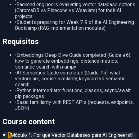
•
Backend engineers evaluating vector database options
(ChromaDB vs Pinecone vs Weaviate) for their AI
projects
•
Students preparing for Week 7-9 of the AI Engineering
Bootcamp (RAG implementation modules)
Requisitos
•
Embeddings Deep Dive Guide completed (Guide #6):
how to generate embeddings, distance metrics,
semantic search with numpy
•
AI Semantics Guide completed (Guide #5): what
vectors are, cosine similarity, keyword vs semantic
search
•
Python intermediate: functions, classes, async/await,
pip packages
•
Basic familiarity with REST APIs (requests, endpoints,
JSON)
Course content
1
Módulo 1: Por qué Vector Databases para AI Engineers
8