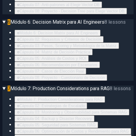
○
Cápsula 07: Anti-patrones al Elegir Vector DB
○
Cápsula 08: Proyecto - Decision Tree para Elegir Vector DB
6
Módulo 6: Decision Matrix para AI Engineers
8
lessons
○
Módulo 6: Decision Matrix para AI Engineers
○
Cápsula 02: Requisitos y Criterios de Decisión
○
Cápsula 03: Pesos, Scoring y Metodología de la Matriz
○
Cápsula 04: Matriz de Decisión Práctica
○
Cápsula 05: Análisis de Costos y ROI
○
Cápsula 06: Recomendación por Escenarios
○
Cápsula 07: Casos de Elección Real
○
Cápsula 08: Proyecto - Cuestionario de Decisión
7
Módulo 7: Production Considerations para RAG
8
lessons
○
Módulo 7: Production Considerations para RAG
○
Cápsula 02: Estrategias de Escalado
○
Cápsula 03: Monitoring y Observabilidad para Sistemas RAG
○
Cápsula 04: Backup y Disaster Recovery
○
Cápsula 05: Seguridad para Sistemas RAG
○
Cápsula 06: Optimización de Costos y Rendimiento para RAG