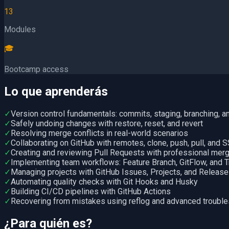
13
Modules
🎓
Bootcamp access
Lo que aprenderás
✓
Version control fundamentals: commits, staging, branching, 
✓
Safely undoing changes with restore, reset, and revert
✓
Resolving merge conflicts in real-world scenarios
✓
Collaborating on GitHub with remotes, clone, push, pull, and 
✓
Creating and reviewing Pull Requests with professional merg
✓
Implementing team workflows: Feature Branch, GitFlow, and
✓
Managing projects with GitHub Issues, Projects, and Releas
✓
Automating quality checks with Git Hooks and Husky
✓
Building CI/CD pipelines with GitHub Actions
✓
Recovering from mistakes using reflog and advanced troubl
¿Para quién es?