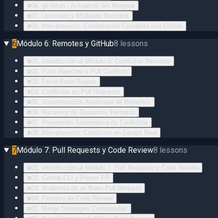
○
06. git fetch - Actualizar Sin Mergear
○
07. Upstream y Múltiples Remotes
○
08. Mini-proyecto: Colaboración Completa con GitHub
6
Módulo 6: Remotes y GitHub
8
lessons
○
01. Introducción al Módulo 6: Conflictos Remotos
○
02. Push Rejected y Pull Conflicts
○
03. Force Push Seguro
○
04. Conflictos en Pull Requests
○
05. Sincronización Avanzada de Branches
○
06. Recovery de Desastres Remotos
○
07. Prevención Sistemática de Conflictos
○
08. Mini-proyecto: Conflictos en Equipo Real
7
Módulo 7: Pull Requests y Code Review
8
lessons
○
01. Introducción al Módulo 7: Pull Requests y Code Review
○
02. GitHub CLI y Primer PR
○
03. Anatomía de un Buen Pull Request
○
04. Proceso de Code Review
○
05. Merge Strategies Comparadas