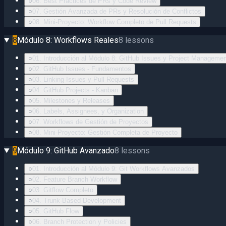
○
06. Best Practices de PRs y Code Review
○
07. Gestión Avanzada de PRs y Resolución de Conflictos
○
08. Mini-Proyecto: Workflow Completo de Pull Requests
8
Módulo 8: Workflows Reales
8
lessons
○
01. Introducción al Módulo 8: GitHub Issues y Project Managemen
○
02. GitHub Issues - Fundamentos
○
03. Linking Issues y Pull Requests
○
04. GitHub Projects - Kanban
○
05. Milestones y Releases
○
06. Labels, Assignees, y Organization
○
07. Workflows de Gestión de Proyectos
○
08. Mini-Proyecto: Gestión Completa de Proyecto
9
Módulo 9: GitHub Avanzado
8
lessons
○
01. Introducción al Módulo 9: Git Workflows Avanzados
○
02. Feature Branch Workflow
○
03. Gitflow Completo
○
04. Trunk-Based Development
○
05. GitHub Flow
○
06. Branch Protection y Policies