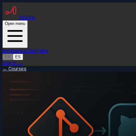
NIEVA
Open menu
Bootcamps
Club
Paths
EN
ES
Sign in
→
← Courses