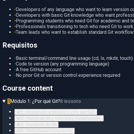
•
Developers of any language who want to learn version co
•
Developers with basic Git knowledge who want professi
•
Programming students who need Git for academic and t
•
Professionals transitioning to tech who need Git to wor
•
Team leads who want to establish standard Git workflow
Requisitos
•
Basic terminal/command line usage (cd, ls, mkdir, touch)
•
Code to version (any programming language)
•
A free GitHub account
•
No prior Git or version control experience required
Course content
1
Módulo 1: ¿Por qué Git?
8
lessons
○
01. Introducción al Módulo 1: ¿Por qué Git?
○
02. Historia de Git y Conceptos Fundamentales
○
03. Instalación de Git
○
04. Configuración Inicial de Git