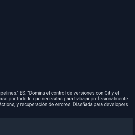
pelines." ES: "Domina el control de versiones con Git y el
paso por todo lo que necesitas para trabajar profesionalmente
 Actions, y recuperación de errores. Diseñada para developers