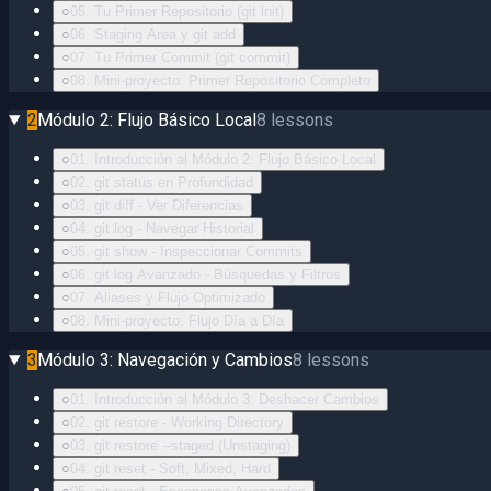
○
05. Tu Primer Repositorio (git init)
○
06. Staging Area y git add
○
07. Tu Primer Commit (git commit)
○
08. Mini-proyecto: Primer Repositorio Completo
2
Módulo 2: Flujo Básico Local
8
lessons
○
01. Introducción al Módulo 2: Flujo Básico Local
○
02. git status en Profundidad
○
03. git diff - Ver Diferencias
○
04. git log - Navegar Historial
○
05. git show - Inspeccionar Commits
○
06. git log Avanzado - Búsquedas y Filtros
○
07. Aliases y Flujo Optimizado
○
08. Mini-proyecto: Flujo Día a Día
3
Módulo 3: Navegación y Cambios
8
lessons
○
01. Introducción al Módulo 3: Deshacer Cambios
○
02. git restore - Working Directory
○
03. git restore --staged (Unstaging)
○
04. git reset - Soft, Mixed, Hard