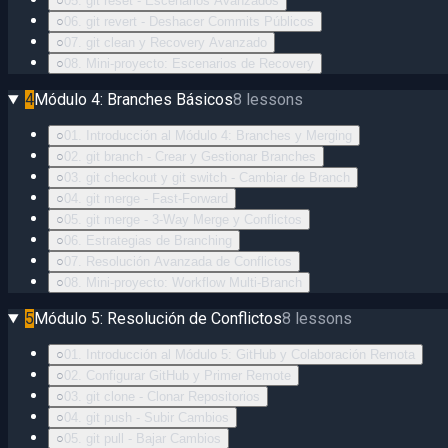
○
05. git reset - Escenarios Avanzados
○
06. git revert - Deshacer Commits Públicos
○
07. git clean y Recovery Avanzado
○
08. Mini-proyecto: Escenarios de Recovery
4
Módulo 4: Branches Básicos
8
lessons
○
01. Introducción al Módulo 4: Branches y Merging
○
02. git branch - Crear y Gestionar Branches
○
03. git checkout y git switch - Cambiar de Branch
○
04. git merge - Fast-Forward
○
05. git merge - 3-Way Merge y Conflictos
○
06. Estrategias de Branching
○
07. Resolución Avanzada de Conflictos
○
08. Mini-proyecto: Workflow Multi-Branch
5
Módulo 5: Resolución de Conflictos
8
lessons
○
01. Introducción al Módulo 5: GitHub y Colaboración Remota
○
02. Configurar GitHub y Primer Remote
○
03. git clone - Clonar Repositorios
○
04. git push - Subir Cambios
○
05. git pull - Bajar Cambios