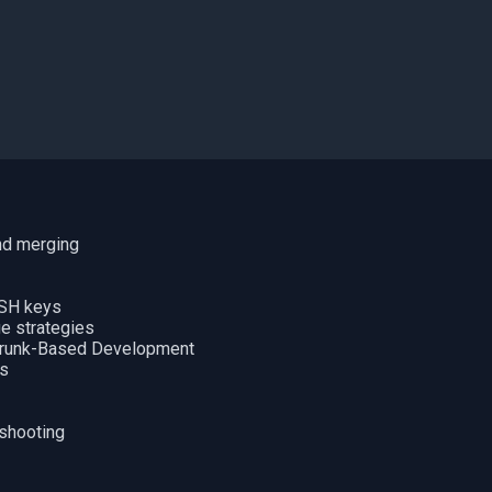
and merging
SSH keys
e strategies
 Trunk-Based Development
es
eshooting