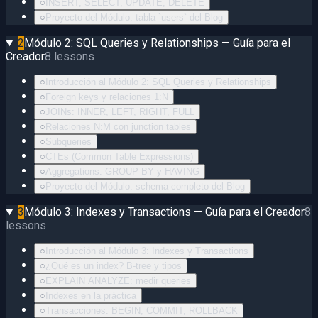
○
INSERT, SELECT, UPDATE, DELETE
○
Proyecto del Módulo: tabla `users` del Blog
2
Módulo 2: SQL Queries y Relationships — Guía para el
Creador
8
lessons
○
Introducción al Módulo 2: SQL Queries y Relationships
○
Foreign keys y relaciones 1:N
○
JOINs: INNER, LEFT, RIGHT, FULL
○
Relaciones N:M con junction tables
○
Subqueries
○
CTEs (Common Table Expressions)
○
Aggregations: GROUP BY y HAVING
○
Proyecto del Módulo: schema completo del Blog
3
Módulo 3: Indexes y Transactions — Guía para el Creador
8
lessons
○
Introducción al Módulo 3: Indexes y Transactions
○
¿Qué es un index? B-tree y tipos
○
EXPLAIN ANALYZE: medir queries
○
Indexes en la práctica
○
Transacciones: BEGIN, COMMIT, ROLLBACK