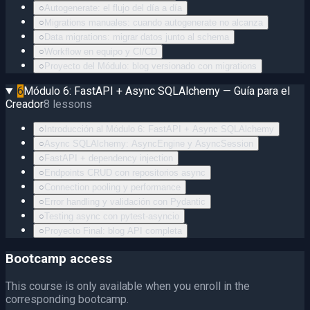
○
Autogenerate: el flujo del día a día
○
Migrations manuales: cuando autogenerate no alcanza
○
Data migrations: migrar datos junto al schema
○
Workflow en equipo y CI/CD
○
Proyecto del Módulo: blog versionado con migrations
6
Módulo 6: FastAPI + Async SQLAlchemy — Guía para el
Creador
8
lessons
○
Introducción al Módulo 6: FastAPI + Async SQLAlchemy
○
Async SQLAlchemy: AsyncEngine y AsyncSession
○
FastAPI + dependency injection
○
Endpoints CRUD con repositorios async
○
Connection pooling y performance
○
Error handling y validación con Pydantic
○
Testing async con pytest-asyncio
○
Proyecto Final: blog API completa
Bootcamp access
This course is only available when you enroll in the
corresponding bootcamp.