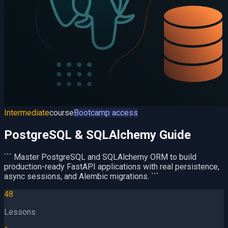
Intermediate
course
Bootcamp access
PostgreSQL & SQLAlchemy Guide
``` Master PostgreSQL and SQLAlchemy ORM to build
production-ready FastAPI applications with real persistence,
async sessions, and Alembic migrations. ```
48
Lessons