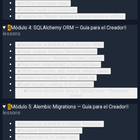
○
ACID en escenarios reales
○
Isolation levels y concurrencia
○
Proyecto del Módulo: indexes y transacciones en el Blog
4
Módulo 4: SQLAlchemy ORM — Guía para el Creador
8
lessons
○
Introducción al Módulo 4: SQLAlchemy ORM
○
Setup: Engine, Session, DeclarativeBase
○
Modelos básicos: Mapped y mapped_column
○
Relaciones: relationship() y back_populates
○
CRUD con Session: add, commit, refresh, delete
○
Queries con select(): filter, join, group_by
○
Eager vs Lazy Loading: el N+1 problem
○
Proyecto del Módulo: blog en SQLAlchemy + Repository
pattern
5
Módulo 5: Alembic Migrations — Guía para el Creador
8
lessons
○
Introducción al Módulo 5: Alembic Migrations
○
Inicializar Alembic en el proyecto
○
Migration inicial: el "punto cero"