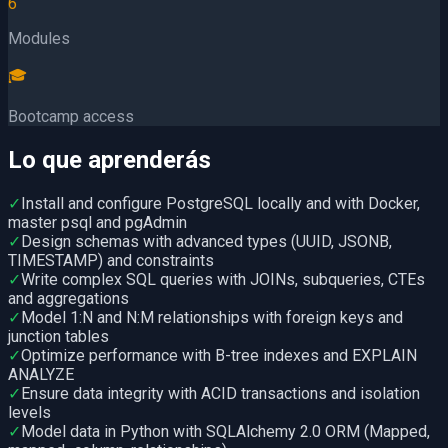
6
Modules
🎓
Bootcamp access
Lo que aprenderás
✓
Install and configure PostgreSQL locally and with Docker,
master psql and pgAdmin
✓
Design schemas with advanced types (UUID, JSONB,
TIMESTAMP) and constraints
✓
Write complex SQL queries with JOINs, subqueries, CTEs
and aggregations
✓
Model 1:N and N:M relationships with foreign keys and
junction tables
✓
Optimize performance with B-tree indexes and EXPLAIN
ANALYZE
✓
Ensure data integrity with ACID transactions and isolation
levels
✓
Model data in Python with SQLAlchemy 2.0 ORM (Mapped,