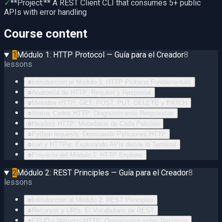
✓
**Project:** A REST Client CLI that consumes 5+ public
APIs with error handling
Course content
1
Módulo 1: HTTP Protocol — Guía para el Creador
8
lessons
○
Introducción al Módulo 1: HTTP Protocol Fundamentals
○
Anatomía de HTTP: Request y Response
○
Métodos HTTP: GET, POST, PUT, DELETE y PATCH
○
Status Codes HTTP: Diagnosticando Respuestas
○
Headers HTTP: Metadatos de Cada Petición
○
Python requests: Dominando Peticiones HTTP
○
curl y HTTPie: Explorando APIs desde la Terminal
○
Proyecto del Módulo 1: HTTP Explorer
2
Módulo 2: REST Principles — Guía para el Creador
8
lessons
○
Introducción al Módulo 2: REST Principles
○
Recursos y URIs: El Vocabulario de REST
○
CRUD y Métodos HTTP: Operaciones sobre Recursos