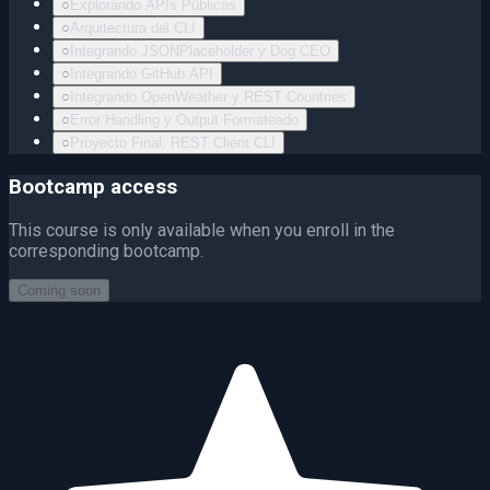
○
Explorando APIs Públicas
○
Arquitectura del CLI
○
Integrando JSONPlaceholder y Dog CEO
○
Integrando GitHub API
○
Integrando OpenWeather y REST Countries
○
Error Handling y Output Formateado
○
Proyecto Final: REST Client CLI
Bootcamp access
This course is only available when you enroll in the
corresponding bootcamp.
Coming soon