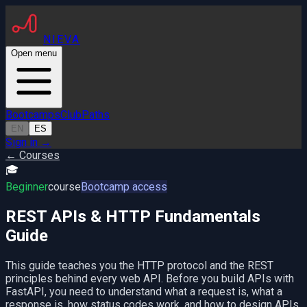
NIEVA
Open menu
Bootcamps
Club
Paths
EN
ES
Sign in
→
← Courses
🎓
Beginner
course
Bootcamp access
REST APIs & HTTP Fundamentals
Guide
This guide teaches you the HTTP protocol and the REST
principles behind every web API. Before you build APIs with
FastAPI, you need to understand what a request is, what a
response is, how status codes work, and how to design APIs