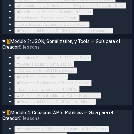
○
Idempotencia y Statelessness: Propiedades Clave de REST
○
Diseño de APIs REST: Buenas Prácticas
○
Versionado, Paginación y Filtrado
○
APIs Reales: Análisis de Diseño REST
○
Proyecto del Módulo 2: REST API Design Document
3
Módulo 3: JSON, Serialization, y Tools — Guía para el
Creador
8
lessons
○
Introducción al Módulo 3: JSON & Tools
○
JSON: Parsing y Serialización
○
Validación de JSON Responses
○
JSON Anidado y Complejo
○
Postman: Explorando APIs Visualmente
○
Error Handling para JSON y APIs
○
API Client Reutilizable: Un Patrón Profesional
○
Proyecto del Módulo 3: API Client Robusto
4
Módulo 4: Consumir APIs Públicas — Guía para el
Creador
8
lessons
○
Introducción al Módulo 4: Consumir APIs Públicas