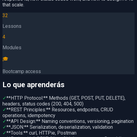
that scale.
32
Lessons
4
Modules
🎓
Bootcamp access
Lo que aprenderás
✓
**HTTP Protocol:** Methods (GET, POST, PUT, DELETE),
headers, status codes (200, 404, 500)
✓
**REST Principles:** Resources, endpoints, CRUD
operations, idempotency
✓
**API Design:** Naming conventions, versioning, pagination
✓
**JSON:** Serialization, deserialization, validation
✓
**Tools:** curl, HTTPie, Postman