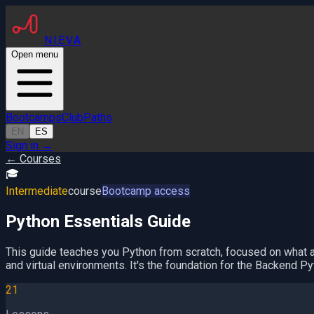
NIEVA
Open menu
Bootcamps
Club
Paths
EN
ES
Sign in
→
← Courses
🎓
Intermediate
course
Bootcamp access
Python Essentials Guide
This guide teaches you Python from scratch, focused on what a 
and virtual environments. It's the foundation for the Backend P
21