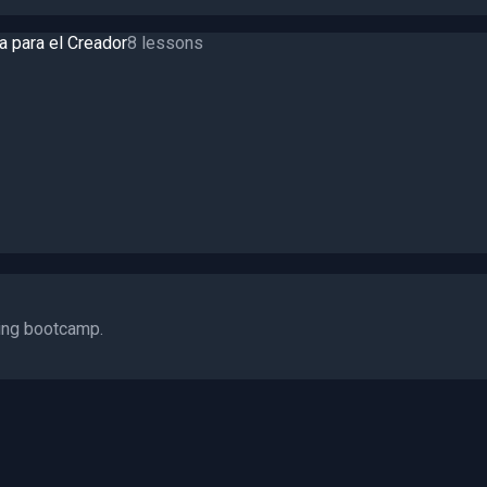
a para el Creador
8
lessons
ding bootcamp.