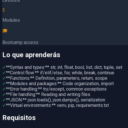
Lessons
3
Modules
🎓
Bootcamp access
Lo que aprenderás
✓
**Syntax and types:** str, int, float, bool, list, dict, tuple, set
✓
**Control flow:** if/elif/else, for, while, break, continue
✓
**Functions:** Definition, parameters, return, scope
✓
**Modules and packages:** Code organization, import
✓
**Error handling:** try/except, common exceptions
✓
**File handling:** Reading and writing files
✓
**JSON:** json.loads(), json.dumps(), serialization
✓
**Virtual environments:** venv, pip, requirements.txt
Requisitos