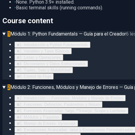
•
None. Python 3.9+ installed.
•
Basic terminal skills (running commands).
Course content
1
Módulo 1: Python Fundamentals — Guía para el Creador
6
le
○
1. Introducción a Python Fundamentals
○
2. Variables y Tipos Básicos
○
3. Listas y Operaciones
○
4. Diccionarios y Datos Estructurados
○
5. Tuples, Sets y Mutabilidad
○
6. Control de Flujo
2
Módulo 2: Funciones, Módulos y Manejo de Errores — Guía 
○
2. Introducción — Funciones, Módulos y Manejo de Errores
○
2. Funciones: Definición, Parámetros y Return
○
3. Funciones Avanzadas: *args, **kwargs, Scope y Lambdas
○
4. Módulos y Paquetes
○
5. Manejo de Errores: try/except
○
6. Excepciones Avanzadas: raise y Excepciones Personalizadas