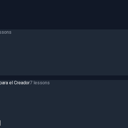
ssons
para el Creador
7
lessons