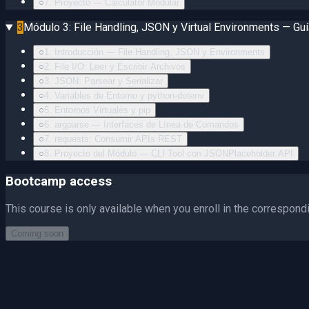
○
7. Proyecto — Calculator Modular
3
Módulo 3: File Handling, JSON y Virtual Environments — Guí
○
1. Introducción — File Handling, JSON y Environments
○
2. File I/O: Leer y Escribir Archivos
○
3. JSON: Parsear y Serializar
○
4. Variables de Entorno y python-dotenv
○
5. Entornos Virtuales y pip
○
6. argparse — Interfaces de Línea de Comandos
○
7. requests: Consumir APIs REST
○
8. Proyecto del Módulo — CLI Tool con JSONPlaceholder API
Bootcamp access
This course is only available when you enroll in the correspon
Coming soon